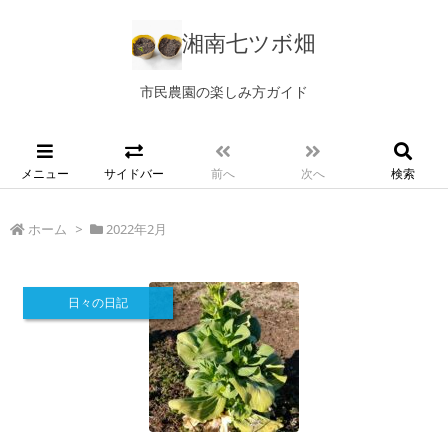
湘南七ツボ畑
市民農園の楽しみ方ガイド
メニュー
サイドバー
前へ
次へ
検索
ホーム
>
2022年2月
日々の日記