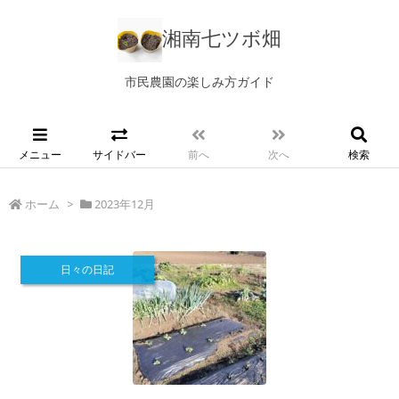
湘南七ツボ畑
市民農園の楽しみ方ガイド
メニュー
サイドバー
前へ
次へ
検索
ホーム
>
2023年12月
日々の日記