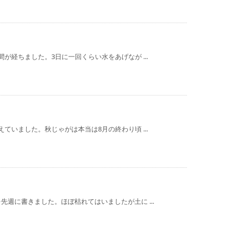
が経ちました。3日に一回くらい水をあげなが ...
ていました。秋じゃがは本当は8月の終わり頃 ...
週に書きました。ほぼ枯れてはいましたが土に ...