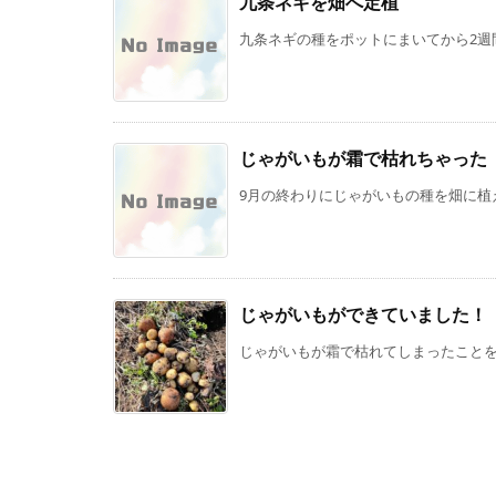
九条ネギを畑へ定植
九条ネギの種をポットにまいてから2週間
じゃがいもが霜で枯れちゃった
9月の終わりにじゃがいもの種を畑に植え
じゃがいもができていました！
じゃがいもが霜で枯れてしまったことを先