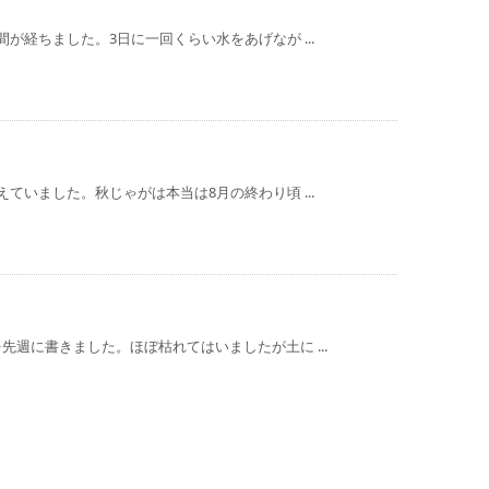
が経ちました。3日に一回くらい水をあげなが ...
ていました。秋じゃがは本当は8月の終わり頃 ...
週に書きました。ほぼ枯れてはいましたが土に ...