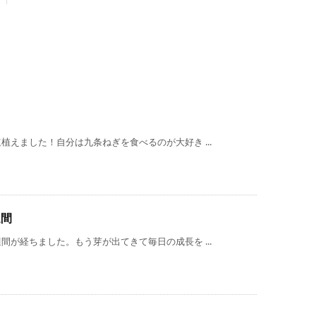
えました！自分は九条ねぎを食べるのが大好き ...
週間
が経ちました。もう芽が出てきて毎日の成長を ...