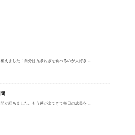
えました！自分は九条ねぎを食べるのが大好き ...
週間
が経ちました。もう芽が出てきて毎日の成長を ...