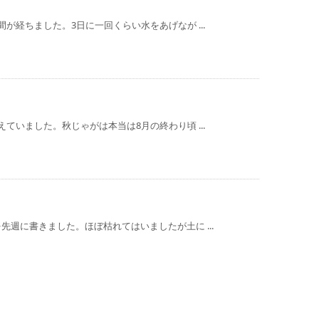
が経ちました。3日に一回くらい水をあげなが ...
ていました。秋じゃがは本当は8月の終わり頃 ...
週に書きました。ほぼ枯れてはいましたが土に ...