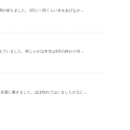
が経ちました。3日に一回くらい水をあげなが ...
ていました。秋じゃがは本当は8月の終わり頃 ...
週に書きました。ほぼ枯れてはいましたが土に ...