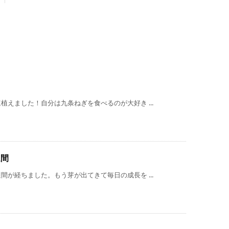
えました！自分は九条ねぎを食べるのが大好き ...
週間
が経ちました。もう芽が出てきて毎日の成長を ...