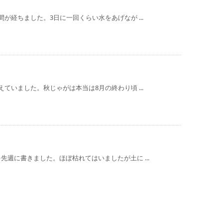
が経ちました。3日に一回くらい水をあげなが ...
ていました。秋じゃがは本当は8月の終わり頃 ...
週に書きました。ほぼ枯れてはいましたが土に ...