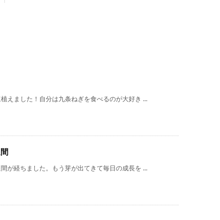
えました！自分は九条ねぎを食べるのが大好き ...
週間
が経ちました。もう芽が出てきて毎日の成長を ...