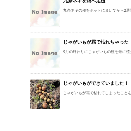
九条ネギを畑へ定植
九条ネギの種をポットにまいてから2週間
じゃがいもが霜で枯れちゃった
9月の終わりにじゃがいもの種を畑に植え
じゃがいもができていました！
じゃがいもが霜で枯れてしまったことを先