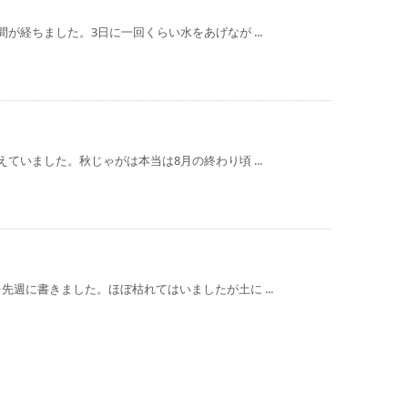
が経ちました。3日に一回くらい水をあげなが ...
ていました。秋じゃがは本当は8月の終わり頃 ...
週に書きました。ほぼ枯れてはいましたが土に ...