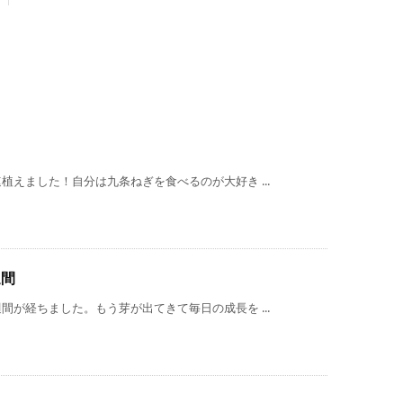
えました！自分は九条ねぎを食べるのが大好き ...
週間
が経ちました。もう芽が出てきて毎日の成長を ...