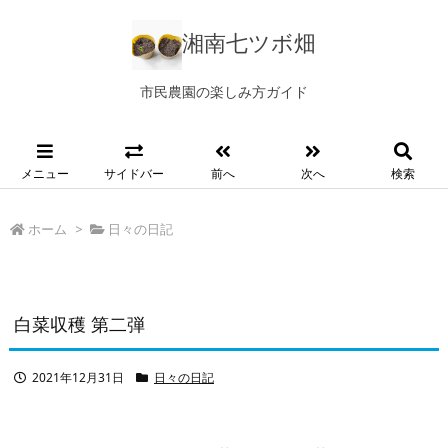
湘南七ツボ畑
市民農園の楽しみ方ガイド
メニュー
サイドバー
前へ
次へ
検索
ホーム
>
日々の日記
白菜収穫 第二弾
2021年12月31日
日々の日記